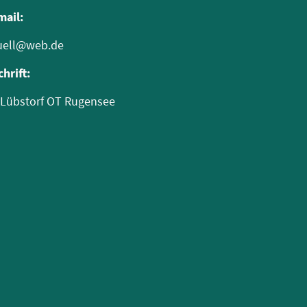
mail:
duell@web.de
chrift:
 Lübstorf OT Rugensee