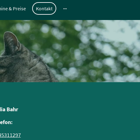
ine & Preise
Kontakt
ia Bahr
lefon:
45311297