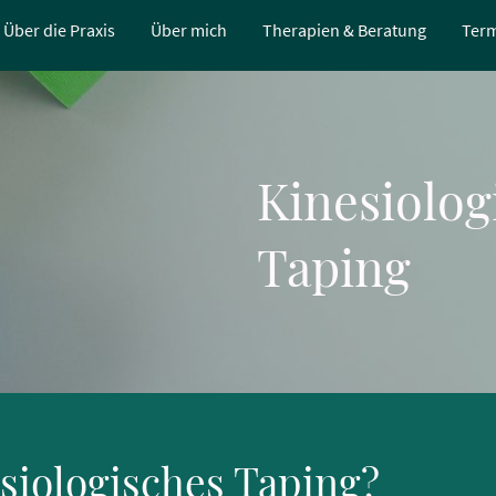
Über die Praxis
Über mich
Therapien & Beratung
Term
Kinesiolog
Taping
siologisches Taping?