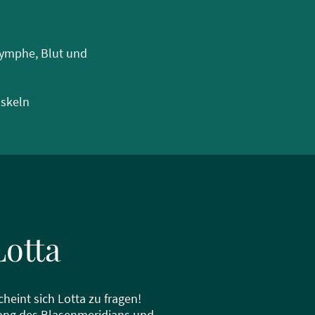
Lymphe, Blut und
uskeln
Lotta
eint sich Lotta zu fragen!
lang des Blasenmeridians und